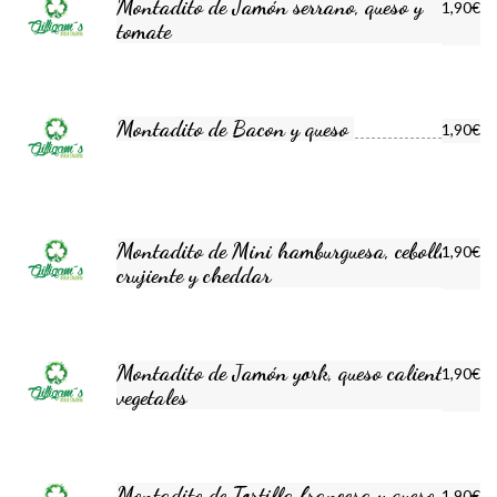
Montadito de Jamón serrano, queso y
1,90€
tomate
Montadito de Bacon y queso
1,90€
Montadito de Mini hamburguesa, cebolla
1,90€
crujiente y cheddar
Montadito de Jamón york, queso caliente y
1,90€
vegetales
Montadito de Tortilla francesa y queso y
1,90€