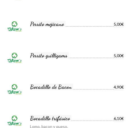
Perrito mejicano
5,00€
Perrito guilligams
5,00€
Bocadillo de Bacon
4,90€
Bocadillo trifásico
6,10€
Lomo, bacon y queso.