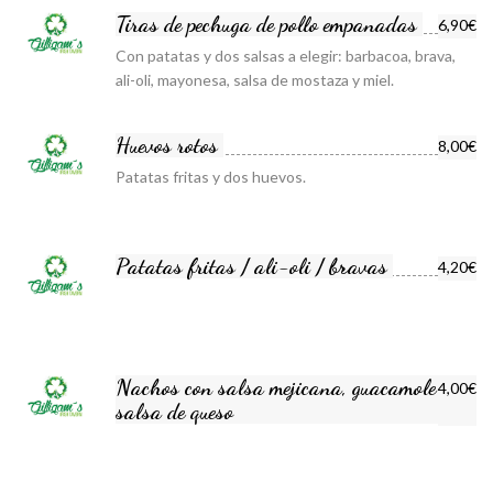
Tiras de pechuga de pollo empanadas
6,90€
Con patatas y dos salsas a elegir: barbacoa, brava,
ali-oli, mayonesa, salsa de mostaza y miel.
Huevos rotos
8,00€
Patatas fritas y dos huevos.
Patatas fritas / ali-oli / bravas
4,20€
Nachos con salsa mejicana, guacamole y
4,00€
salsa de queso