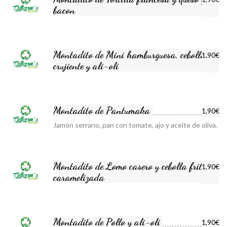
bacon
Montadito de Mini hamburguesa, cebolla
1,90€
crujiente y ali-oli
Montadito de Pantumaka
1,90€
Jamón serrano, pan con tomate, ajo y aceite de oliva.
Montadito de Lomo casero y cebolla frita o
1,90€
caramelizada
Montadito de Pollo y ali-oli
1,90€