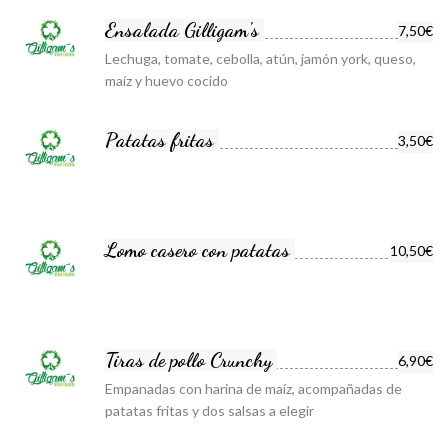
Ensalada Gilligam's
7,50€
Lechuga, tomate, cebolla, atún, jamón york, queso,
maíz y huevo cocido
Patatas fritas
3,50€
Lomo casero con patatas
10,50€
Tiras de pollo Crunchy
6,90€
Empanadas con harina de maíz, acompañadas de
patatas fritas y dos salsas a elegir