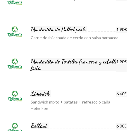
Montadito de Pulled pork
1,90€
Carne deshilachada de cerdo con salsa barbacoa.
Montadito de Tortilla francesa y cebolla
1,90€
frita
Limerick
6,40€
Sandwich mixto + patatas + refresco o caña
Heineken
Belfast
6,00€