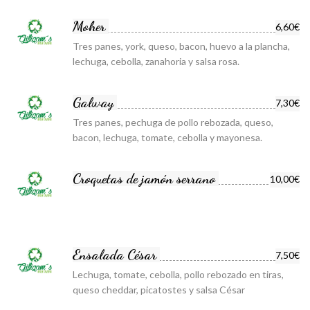
Moher
6,60€
Tres panes, york, queso, bacon, huevo a la plancha,
lechuga, cebolla, zanahoria y salsa rosa.
Galway
7,30€
Tres panes, pechuga de pollo rebozada, queso,
bacon, lechuga, tomate, cebolla y mayonesa.
Croquetas de jamón serrano
10,00€
Ensalada César
7,50€
Lechuga, tomate, cebolla, pollo rebozado en tiras,
queso cheddar, picatostes y salsa César