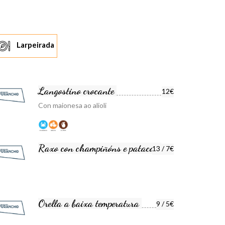
Larpeirada
Langostino crocante
12€
Con maionesa ao alioli
Raxo con champiñóns e patacas
13 / 7€
Orella a baixa temperatura
9 / 5€