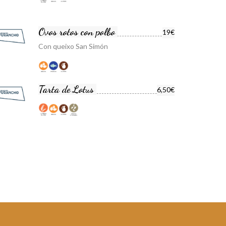
Ovos rotos con polbo
19€
Con queixo San Simón
Tarta de Lotus
6,50€