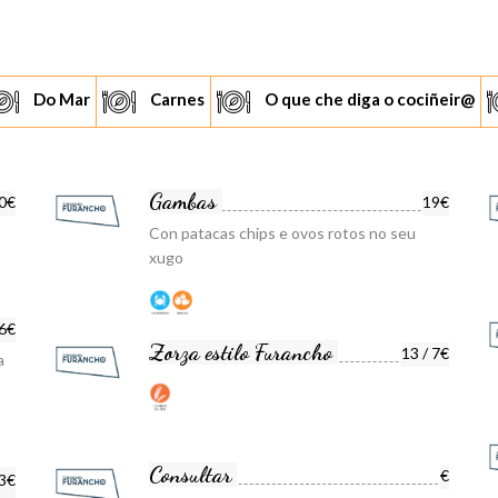
Do Mar
Carnes
O que che diga o cociñeir@
Gambas
0€
19€
Con patacas chips e ovos rotos no seu
xugo
6€
Zorza estilo Furancho
13 / 7€
a
Consultar
€
3€