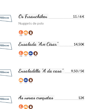
Os Furanchiken
11 / 6 €
Nuggets de polo
Ensalada "Ave César"
14,50€
Ensaladilla "A da casa"
9,50 / 5€
As nosas croquetas
12€