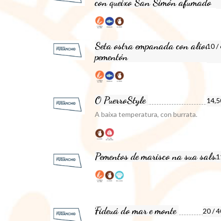
con queixo San Simón afumado
Seta ostra empanada con alioli de
10 /
pementón
O PuerroStyle
14,5
A baixa temperatura, con burrata.
Pementos de marisco na sua salsa
1
Fideuá do mar e monte
20 / 