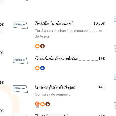
Tortilla "a da casa"
10,50€
 6€
Tortilla con chicharróns, chourizo e queixo
de Arzua
0€
Ensalada furancheira
13€
1€
Queixo frito de Arzúa
14€
Con salsa de pemento
40€