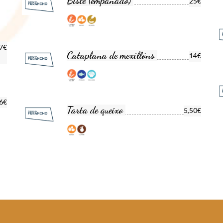
Bisté (empanado)
25€
7€
Cataplana de mexillóns
14€
6€
Tarta de queixo
5,50€