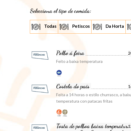
Selecciona el tipo de comida:
Todas
Petiscos
Da Horta
Polbo á feira
2
Feito a baixa temperatura
Costela do país
1
Feita a 14 horas o estilo churrasco, a baix
temperatura con patacas fritas
Tosta de polboa baixa temperatura
1