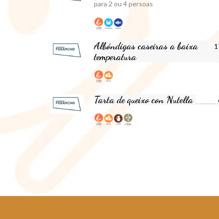
para 2 ou 4 persoas
Albóndigas caseiras a baixa
1
temperatura
Tarta de queixo con Nutella